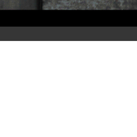
svv-Plakat-2019_Franziska-Schneider_A1-
17. Mai 2019
veröffentlicht
um
svv-Plakat-2019_F
← ZURÜCK