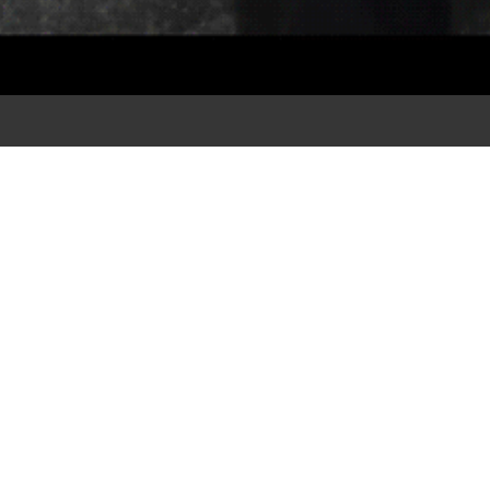
quer_web
ranziska-Schneider_A1-quer_web
.