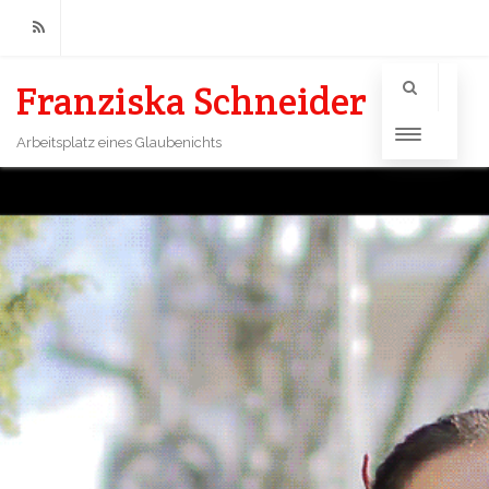
RSS
Franziska Schneider
Arbeitsplatz eines Glaubenichts