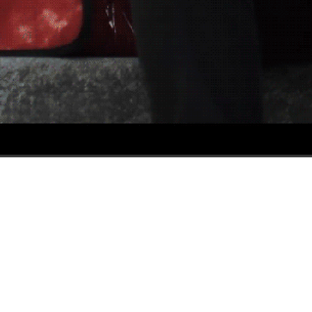
ND_22.23.September
29.
veröffentlicht
um
ND_22.23.September
.
September
2018
← ZURÜCK
WEITER →