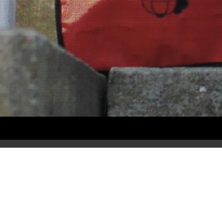
Marx-Flyer
3. Juni 2018
veröffentlicht
um
Marx-Flyer
.
← ZURÜCK