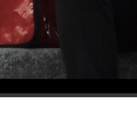
cropped-Portrait-r_Franziska-Schneider-
e1560022092762.jpg