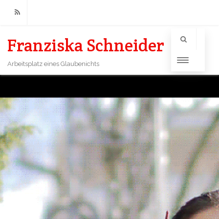
RSS
Franziska Schneider
Arbeitsplatz eines Glaubenichts