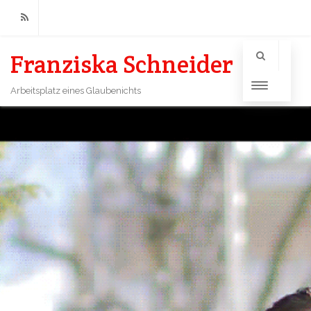
RSS
Franziska Schneider
Arbeitsplatz eines Glaubenichts