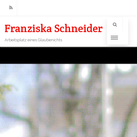
RSS
Franziska Schneider
Arbeitsplatz eines Glaubenichts