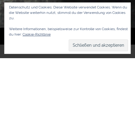
Datenschutz und Cookies: Diese Website verwendet Cookies. Wenn du
die Website weiterhin nutzt, stimmst du der Verwendung von Cookies
zu.
Weitere Informationen, beispielsweise zur Kontrolle von Cookies, findest
du hier:
Cookie-Richtlinie
Parkplätze: Vergeudung von
urbanem Raum
schneiderfranziska
08, 2018
Das Verkehrsproblem in Städten kennt jeder. Die Autos
stehen fast den ganzen Tag unbewegt auf Parkplätzen
und fressen damit einen Großteil der Verkehrsflächen
des urbanen Raums. Diese sind aber in den Innenstädten
zu klein, weswegen ein guter Teil des Verkehrs, man
spricht von etwa einem Drittel, durch Parkplatzsuche