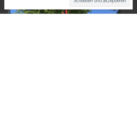
Den Armen helfen wie die
Kommunisten
franzi
08, 2019
Kandidatin Franziska Schneider (LINKE) will als