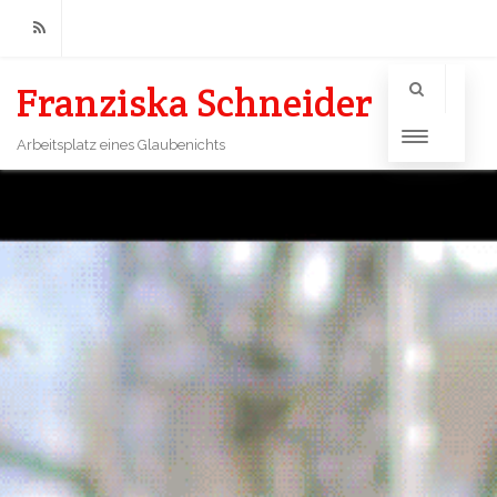
RSS
Franziska Schneider
Arbeitsplatz eines Glaubenichts